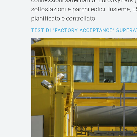
connessioni satellitari di EuroSkyPark (
sottostazioni e parchi eolici. Insieme
pianificato e controllato.
TEST DI “FACTORY ACCEPTANCE” SUPERA