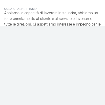
COSA CI ASPETTIAMO
Abbiamo la capacità di lavorare in squadra, abbiamo un
forte orientamento al cliente e al servizio e lavoriamo in
tutte le direzioni. Ci aspettiamo interesse e impegno per le
mansioni da svolgere e un grande spirito di
autoiniziativa. Ho assistenza tecnica dal campo, quindi è
possibile viaggiare in Europa dai nostri clienti e dai
devoniani che hanno accesso ai trasporti. Dati sulla
natura internazionale dei nostri programmi per bambini,
la conoscenza delle lingue straniere come ad esempio la
costituzione e il titolo preferenziale di inglese, francese,
spagnolo e italiano. Il possesso di un brevetto valido per
la guida della struttura autovetture è requisito essenziale.