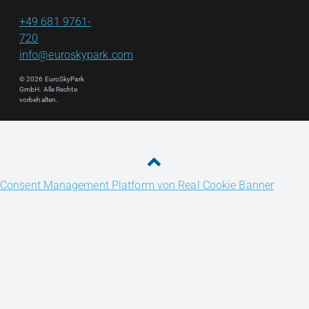
+49 681 9761-
720
info@euroskypark.com
© 2026 EuroSkyPark
GmbH. Alle Rechte
vorbehalten.
Consent Management Platform von Real Cookie Banner