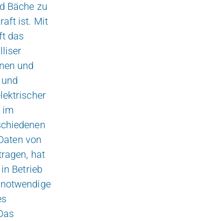
nd Bäche zu
ft ist. Mit
ft das
liser
inen und
g und
lektrischer
h im
schiedenen
 Daten von
tragen, hat
in Betrieb
r notwendige
es
 Das