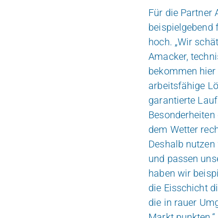
Für die Partner
beispielgebend f
hoch. „Wir schät
Amacker, techni
bekommen hier k
arbeitsfähige Lö
garantierte Lauf
Besonderheiten 
dem Wetter rech
Deshalb nutzen w
und passen unse
haben wir beisp
die Eisschicht d
die in rauer Um
Markt punkten.“