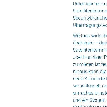
Unternehmen aus
Satellitenkommu
Securitybranche 
Übertragungstech
Weitaus wirtsch
überlegen – das
Satellitenkommun
Joel Hunziker, P
zu mieten ist te
hinaus kann die
neue Standorte k
verschlüsselt u
einfaches Umste
und ein System 