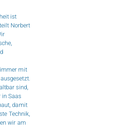
eit ist
eilt Norbert
ir
sche,
nd
n immer mit
 ausgesetzt.
ltbar sind,
 in Saas
baut, damit
ste Technik,
nen wir am