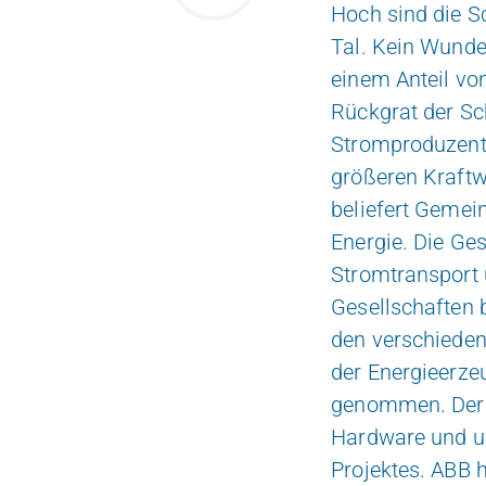
Hoch sind die S
Tal. Kein Wunde
einem Anteil vo
Rückgrat der S
Stromproduzent 
größeren Kraftw
beliefert Gemei
Energie. Die Ges
Stromtransport 
Gesellschaften b
den verschiedene
der Energieerzeu
genommen. Der i
Hardware und un
Projektes. ABB 