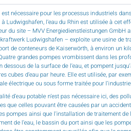
 est nécessaire pour les processus industriels dans
i à Ludwigshafen, l‘eau du Rhin est utilisée à cet eff
sseur du site – MVV Energiedienstleistungen GmbH 
triekraftwerk Ludwigshafen – exploite une usine de t
u port de conteneurs de Kaiserwörth, à environ un ki
. Quatre grandes pompes vrombissent dans les pro
n dessous de la surface de l‘eau, et pompent jusqu
 cubes d‘eau par heure. Elle est utilisée, par exe
trale électrique ou sous forme traitée pour l‘industri
ité d‘eau potable n‘est pas nécessaire ici, des poll
les que celles pouvant être causées par un accident
pompes ainsi que l‘installation de traitement de l
ement de l‘eau, le bassin du port ainsi que les pompe