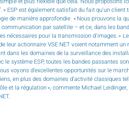
 simple et plus flexible
que cela. Nous proposons ic
. » ESP est également satisfait du fait qu‘un client 
ogie de manière approfondie. « Nous prouvons la qua
re communication par satellite – et ce, dans les ban
es nécessaires pour la transmission d‘images. » Le
de leur actionnaire VSE NET voient notamment un
ant
dans les domaines de la surveillance des install
vec le système ESP, toutes les bandes passantes son
nous voyons d‘excellentes opportunités sur le march
iens, en plus des domaines d‘activité classiques tel
ôle et la régulation », com
mente Michael Leidinger, 
NET.