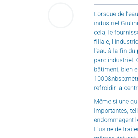
Lorsque de l‘eau
industriel Giulin
cela, le fourni
filiale, l‘Indus
l‘eau à la fin d
parc industriel
bâtiment, bien e
1000&nbsp;mètres
refroidir la cen
Même si une qual
importantes, tel
endommagent les 
L‘usine de trait