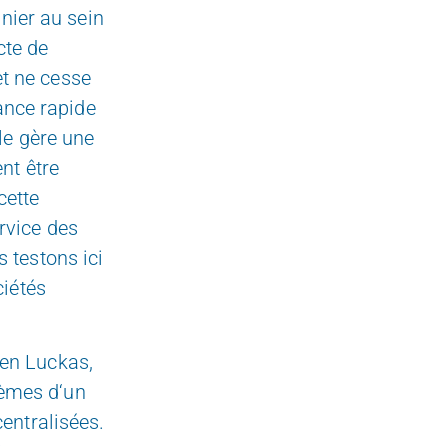
nnier au sein
cte de
et ne cesse
ance rapide
ale gère une
nt être
cette
rvice des
s testons ici
ciétés
en Luckas,
tèmes d‘un
entralisées.