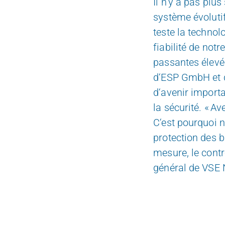
Il n‘y a pas plus
système évolutif
teste la technol
fiabilité de not
passantes élevé
d‘ESP GmbH et 
d‘avenir import
la sécurité. « A
C‘est pourquoi 
protection
des b
mesure, le contr
général de VSE 