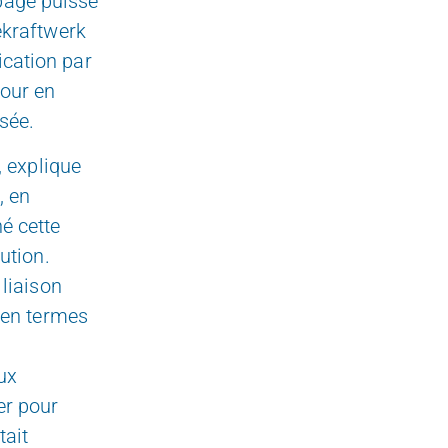
page puisse
ekraftwerk
cation par
tour en
sée.
, explique
, en
é cette
ution.
 liaison
 en termes
ux
er pour
tait