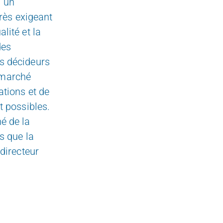
i un
très exigeant
lité et la
des
s décideurs
 marché
ations et de
t possibles.
é de la
s que la
directeur