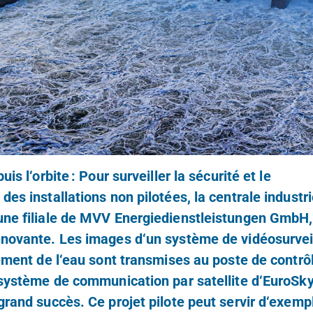
is l‘orbite : Pour surveiller la sécurité et le
es installations non pilotées, la centrale industri
ne filiale de MVV Energiedienstleistungen GmbH,
novante. Les images d‘un système de vidéosurveil
tement de l‘eau sont transmises au poste de contrôl
 système de communication par satellite d‘EuroSk
grand succès. Ce projet pilote peut servir d‘exemp