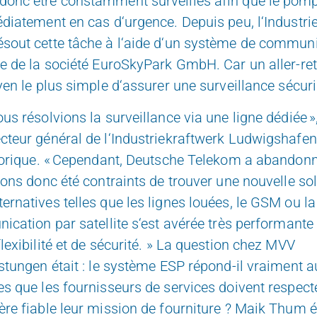
onc être constamment surveillés afin que le pom
diatement en cas d‘urgence. Depuis peu, l‘Industri
sout cette tâche à l‘aide d‘un système de communi
ne de la société EuroSkyPark GmbH. Car un aller-re
yen le plus simple d‘assurer une surveillance sécuri
us résolvions la surveillance via une ligne dédiée »
cteur général de l‘Industriekraftwerk Ludwigshafen
storique. « Cependant, Deutsche Telekom a abandonn
vons donc été contraints de trouver une nouvelle sol
rnatives telles que les lignes louées, le GSM ou la
ication par satellite s‘est avérée très performante
lexibilité et de sécurité. » La question chez MVV
stungen était : le système ESP répond-il vraiment a
s que les fournisseurs de services doivent respect
re fiable leur mission de fourniture ? Maik Thum é