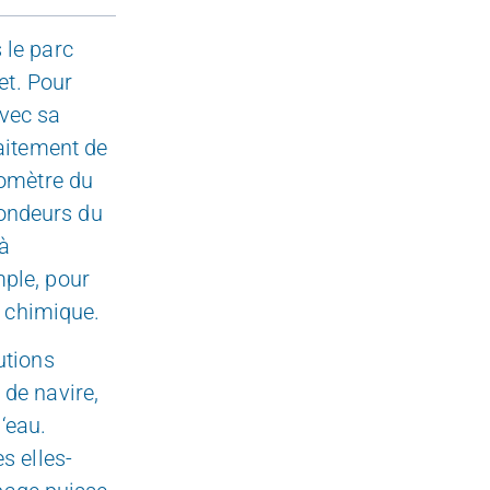
 le parc
et. Pour
avec sa
raitement de
lomètre du
fondeurs du
‘à
mple, pour
e chimique.
utions
 de navire,
‘eau.
s elles-