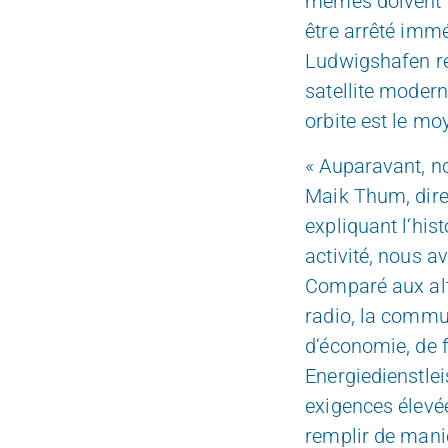
mêmes doivent d
être arrêté immé
Ludwigshafen ré
satellite moder
orbite est le mo
« Auparavant, no
Maik Thum, dire
expliquant l‘hi
activité, nous a
Comparé aux alte
radio, la commun
d‘économie, de f
Energiedienstlei
exigences élevée
remplir de maniè